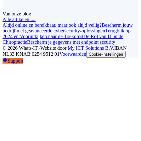
Van onze blog
Alle artikelen →
Altijd online en bereikbaar, maar ook altijd veilig?
Bescherm jouw
bedrijf met geavanceerde cybersecurity-oplossingen
Terugblik op
2024 en Vooruitkijken naar de Toekomst
De Rol van IT in de
Chiropractie
Bescherm je gegevens met endpoint security
©
2026
Whats-IT.
·
Website door
My ICT Solutions B.V.
IBAN
NL33 KNAB 0254 9512 01
Voorwaarden
Cookie-instellingen
Support