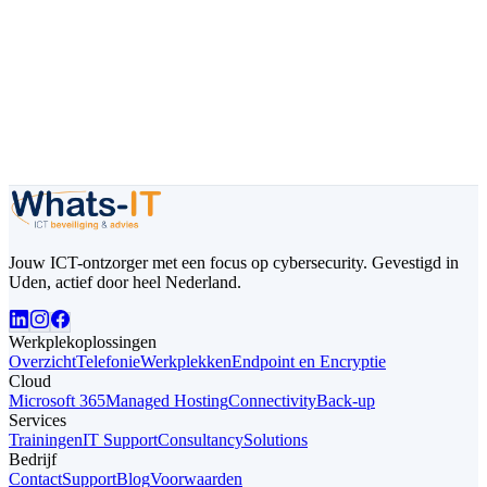
Ja, graag!
Bel
+31 (0)85 015 0024
Jouw ICT-ontzorger met een focus op cybersecurity
. Gevestigd in
Uden, actief door heel Nederland.
Werkplekoplossingen
Overzicht
Telefonie
Werkplekken
Endpoint en Encryptie
Cloud
Microsoft 365
Managed Hosting
Connectivity
Back-up
Services
Trainingen
IT Support
Consultancy
Solutions
Bedrijf
Contact
Support
Blog
Voorwaarden